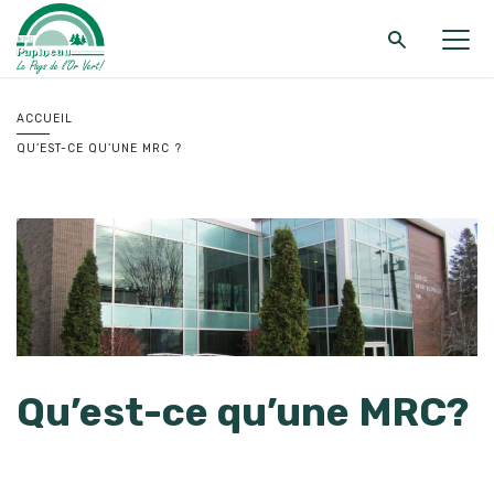
Retour au menu principal
Retour au menu principal
Retour au menu principal
ACCUEIL
QU’EST-CE QU’UNE MRC ?
MRC DE PAPINEAU
SERVICES
FONDS ET PROGRAMMES
Qu’est-ce qu’une MRC?