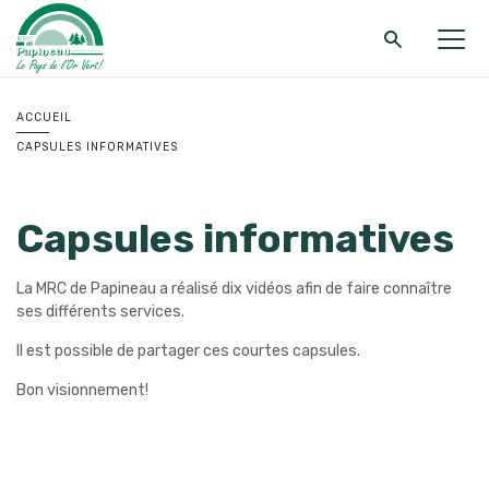
Retour au menu principal
Retour au menu principal
Retour au menu principal
ACCUEIL
CAPSULES INFORMATIVES
MRC DE PAPINEAU
SERVICES
FONDS ET PROGRAMMES
Capsules informatives
La MRC de Papineau a réalisé dix vidéos afin de faire connaître
ses différents services.
Il est possible de partager ces courtes capsules.
Bon visionnement!