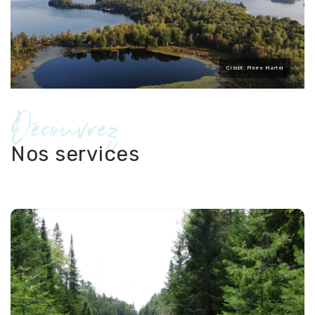
Crédit: Pierre Martel
Découvrez
Nos services