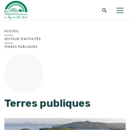
Retour au menu principal
Retour au menu principal
Retour au menu principal
ACCUEIL
SECTEUR D'ACTIVITÉS
MRC DE PAPINEAU
SERVICES
FONDS ET PROGRAMMES
TERRES PUBLIQUES
Terres publiques