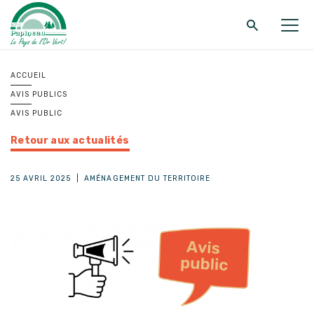
Retour au menu principal
Retour au menu principal
Retour au menu principal
ACCUEIL
AVIS PUBLICS
MRC DE PAPINEAU
SERVICES
FONDS ET PROGRAMMES
AVIS PUBLIC
Retour aux actualités
25 AVRIL 2025
|
AMÉNAGEMENT DU TERRITOIRE