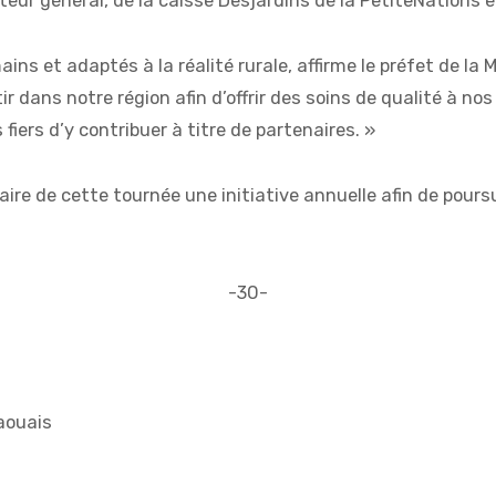
teur général, de la caisse Desjardins de la PetiteNations e
ins et adaptés à la réalité rurale, affirme le préfet de la
ir dans notre région afin d’offrir des soins de qualité à no
ers d’y contribuer à titre de partenaires. »
ire de cette tournée une initiative annuelle afin de pours
-30-
aouais