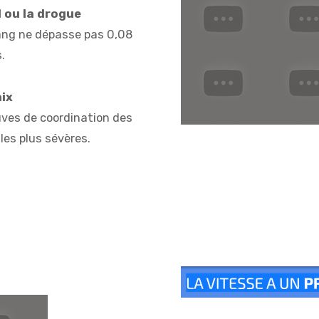
l ou la drogue
sang ne dépasse pas 0,08
.
aix
euves de coordination des
es plus sévères.