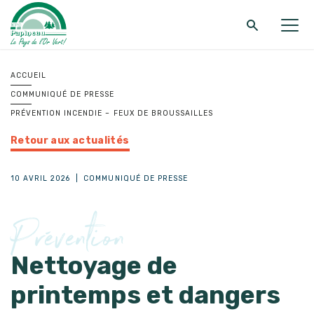
Retour au menu principal
Retour au menu principal
Retour au menu principal
ACCUEIL
COMMUNIQUÉ DE PRESSE
MRC DE PAPINEAU
SERVICES
FONDS ET PROGRAMMES
PRÉVENTION INCENDIE – FEUX DE BROUSSAILLES
Retour aux actualités
10 AVRIL 2026
|
COMMUNIQUÉ DE PRESSE
Prévention
Nettoyage de
printemps et dangers