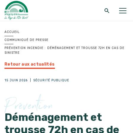
Retour au menu principal
Retour au menu principal
Retour au menu principal
ACCUEIL
COMMUNIQUÉ DE PRESSE
MRC DE PAPINEAU
SERVICES
FONDS ET PROGRAMMES
PRÉVENTION INCENDIE : DÉMÉNAGEMENT ET TROUSSE 72H EN CAS DE
SINISTRE
Retour aux actualités
15 JUIN 2026
|
SÉCURITÉ PUBLIQUE
Prévention
Déménagement et
trousse 72h en cas de