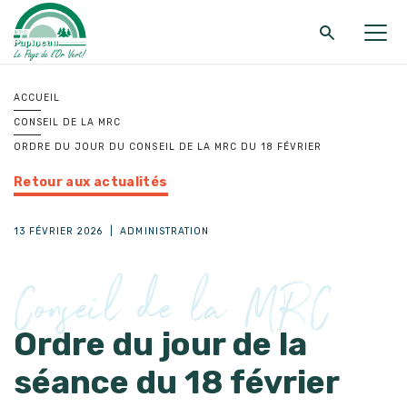
Retour au menu principal
Retour au menu principal
Retour au menu principal
ACCUEIL
CONSEIL DE LA MRC
MRC DE PAPINEAU
SERVICES
FONDS ET PROGRAMMES
ORDRE DU JOUR DU CONSEIL DE LA MRC DU 18 FÉVRIER
Retour aux actualités
13 FÉVRIER 2026
|
ADMINISTRATION
Conseil de la MRC
Ordre du jour de la
séance du 18 février