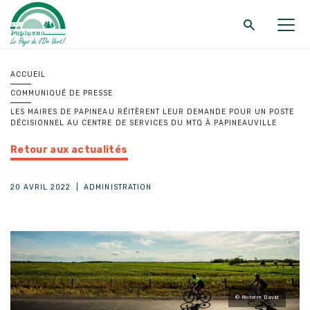
Retour au menu principal
Retour au menu principal
Retour au menu principal
ACCUEIL
COMMUNIQUÉ DE PRESSE
MRC DE PAPINEAU
SERVICES
FONDS ET PROGRAMMES
LES MAIRES DE PAPINEAU RÉITÈRENT LEUR DEMANDE POUR UN POSTE
DÉCISIONNEL AU CENTRE DE SERVICES DU MTQ À PAPINEAUVILLE
Retour aux actualités
20 AVRIL 2022
|
ADMINISTRATION
© Richère David