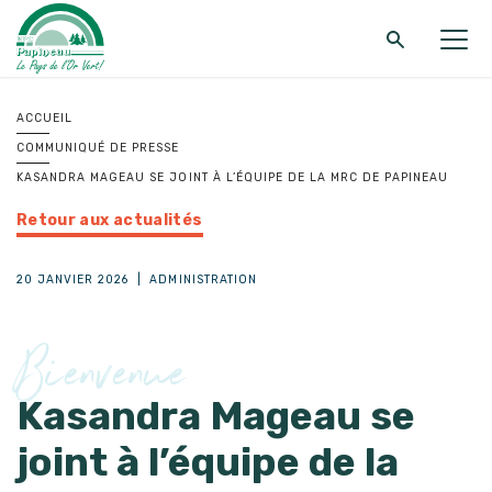
Retour au menu principal
Retour au menu principal
Retour au menu principal
ACCUEIL
COMMUNIQUÉ DE PRESSE
MRC DE PAPINEAU
SERVICES
FONDS ET PROGRAMMES
KASANDRA MAGEAU SE JOINT À L’ÉQUIPE DE LA MRC DE PAPINEAU
Retour aux actualités
20 JANVIER 2026
|
ADMINISTRATION
Bienvenue
Kasandra Mageau se
joint à l’équipe de la