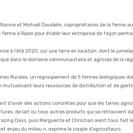
acine et Michaël Daudelin, copropriétaires de la ferme aux 
 ferme à Ripon pour établir leur entreprise de façon perma
se à l’été 2020, sur une terre en location, dont le jumela
pliqué dans le domaine communautaire et agricole de la régio
cines Rurales, un regroupement de 5 fermes biologiques d
n mutualisant leurs ressources de distribution et de gesti
ant d’avoir des actions concrètes pour que les terres agric
tures, de lait ou tous autres produits qui se retrouvent da
g Days, puis Marguerite et Christian aient tous fait le c
 enjeu du milieu », exprime le couple d’agriculteurs.