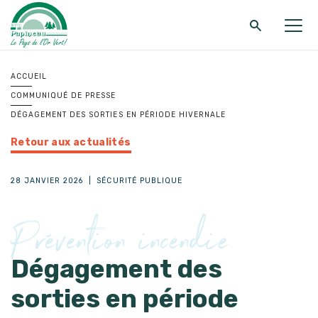
Retour au menu principal
Retour au menu principal
Retour au menu principal
ACCUEIL
COMMUNIQUÉ DE PRESSE
MRC DE PAPINEAU
SERVICES
FONDS ET PROGRAMMES
DÉGAGEMENT DES SORTIES EN PÉRIODE HIVERNALE
Retour aux actualités
28 JANVIER 2026
|
SÉCURITÉ PUBLIQUE
Prévention incendie
Dégagement des
sorties en période