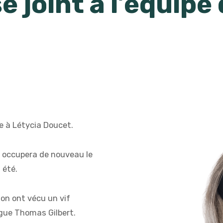
 joint à l’équipe
e à Létycia Doucet.
a occupera de nouveau le
 été.
ion ont vécu un vif
ègue Thomas Gilbert.