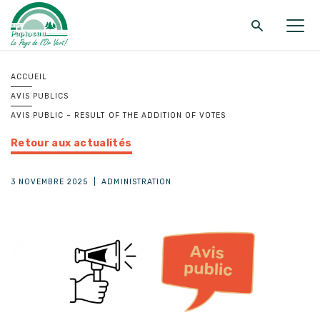
Retour au menu principal
Retour au menu principal
Retour au menu principal
ACCUEIL
AVIS PUBLICS
MRC DE PAPINEAU
SERVICES
FONDS ET PROGRAMMES
AVIS PUBLIC – RESULT OF THE ADDITION OF VOTES
Retour aux actualités
3 NOVEMBRE 2025
|
ADMINISTRATION