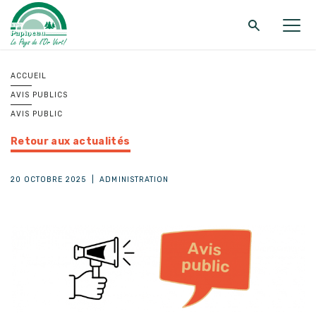
Retour au menu principal
Retour au menu principal
Retour au menu principal
ACCUEIL
AVIS PUBLICS
MRC DE PAPINEAU
SERVICES
FONDS ET PROGRAMMES
AVIS PUBLIC
Retour aux actualités
20 OCTOBRE 2025
|
ADMINISTRATION