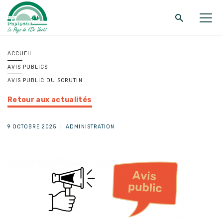
Retour au menu principal
Retour au menu principal
Retour au menu principal
ACCUEIL
AVIS PUBLICS
MRC DE PAPINEAU
SERVICES
FONDS ET PROGRAMMES
AVIS PUBLIC DU SCRUTIN
Retour aux actualités
9 OCTOBRE 2025
|
ADMINISTRATION