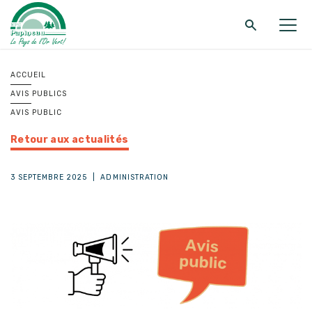
Retour au menu principal
Retour au menu principal
Retour au menu principal
ACCUEIL
AVIS PUBLICS
MRC DE PAPINEAU
SERVICES
FONDS ET PROGRAMMES
AVIS PUBLIC
Retour aux actualités
3 SEPTEMBRE 2025
|
ADMINISTRATION