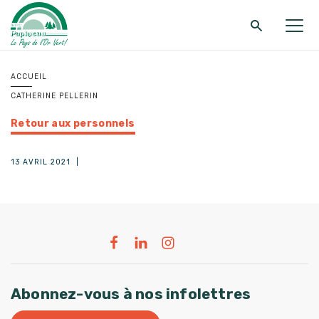
Retour au menu principal
Retour au menu principal
Retour au menu principal
ACCUEIL
CATHERINE PELLERIN
MRC DE PAPINEAU
SERVICES
FONDS ET PROGRAMMES
Retour aux personnels
13 AVRIL 2021
|
Abonnez-vous à nos infolettres