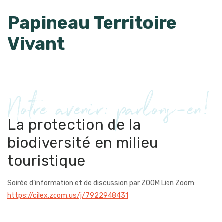
Papineau Territoire
Vivant
Notre avenir: parlons-en!
La protection de la
biodiversité en milieu
touristique
Soirée d’information et de discussion par ZOOM
Lien Zoom:
https://cilex.zoom.us/j/7922948431