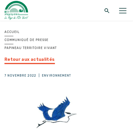
Retour au menu principal
Retour au menu principal
Retour au menu principal
ACCUEIL
COMMUNIQUÉ DE PRESSE
MRC DE PAPINEAU
SERVICES
FONDS ET PROGRAMMES
PAPINEAU TERRITOIRE VIVANT
Retour aux actualités
7 NOVEMBRE 2022
|
ENVIRONNEMENT