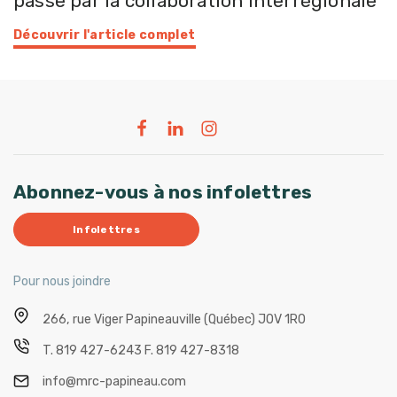
passe par la collaboration interrégionale
Découvrir l'article complet
Abonnez-vous à nos infolettres
Infolettres
Pour nous joindre
266, rue Viger
Papineauville (Québec) J0V 1R0
T.
819 427-6243
F.
819 427-8318
info@mrc-papineau.com