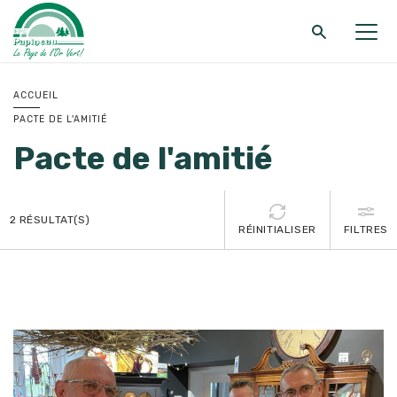
Retour au menu principal
Retour au menu principal
Retour au menu principal
ACCUEIL
PACTE DE L'AMITIÉ
MRC DE PAPINEAU
SERVICES
FONDS ET PROGRAMMES
Pacte de l'amitié
2
RÉSULTAT(S)
RÉINITIALISER
FILTRES