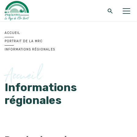
Retour au menu principal
Retour au menu principal
Retour au menu principal
ACCUEIL
PORTRAIT DE LA MRC
MRC DE PAPINEAU
SERVICES
FONDS ET PROGRAMMES
INFORMATIONS RÉGIONALES
Accueil
Informations
régionales